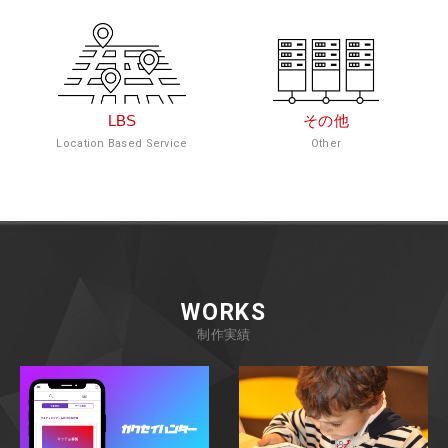
LBS
その他
Location Based Service
Other
WORKS
制作実績