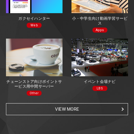
ガクセイハンター
小・中学生向け動画学習サービ
ス
Web
Apps
チェーンストア向けポイントサ
イベント会場ナビ
ービス用中間サーバー
LBS
Other
VIEW MORE