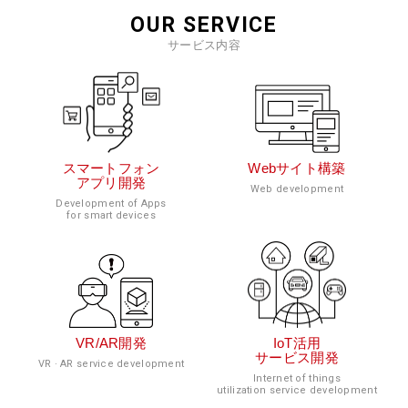
OUR SERVICE
サービス内容
スマートフォン
Webサイト構築
アプリ開発
Web development
Development of Apps
for smart devices
VR/AR開発
IoT活用
サービス開発
VR · AR service development
Internet of things
utilization service development